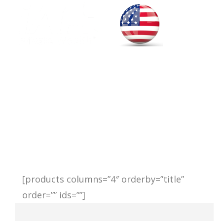
Impeccable Style
[products columns=”4″ orderby=”title”
order=”” ids=””]