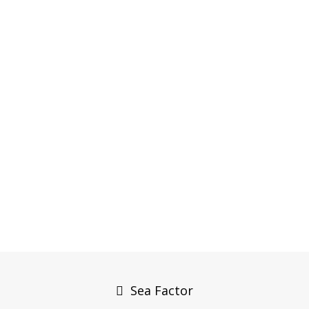
Post
navigation
Sea Factor