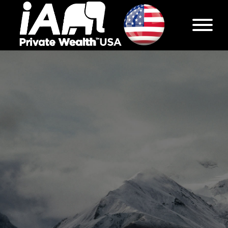
Mountain Side
This project is an example of full width
stacked images.