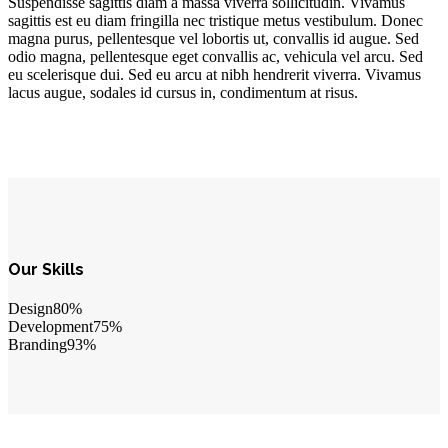
Suspendisse sagittis diam a massa viverra sollicitudin. Vivamus
sagittis est eu diam fringilla nec tristique metus vestibulum. Donec
magna purus, pellentesque vel lobortis ut, convallis id augue. Sed
odio magna, pellentesque eget convallis ac, vehicula vel arcu. Sed
eu scelerisque dui. Sed eu arcu at nibh hendrerit viverra. Vivamus
lacus augue, sodales id cursus in, condimentum at risus.
Our Skills
Design
80%
Development
75%
Branding
93%