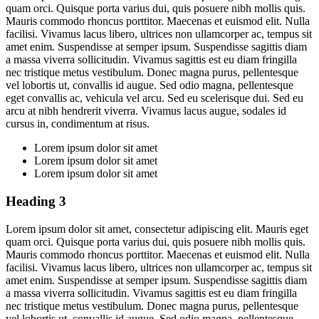
quam orci. Quisque porta varius dui, quis posuere nibh mollis quis.
Mauris commodo rhoncus porttitor. Maecenas et euismod elit. Nulla
facilisi. Vivamus lacus libero, ultrices non ullamcorper ac, tempus sit
amet enim. Suspendisse at semper ipsum. Suspendisse sagittis diam
a massa viverra sollicitudin. Vivamus sagittis est eu diam fringilla
nec tristique metus vestibulum. Donec magna purus, pellentesque
vel lobortis ut, convallis id augue. Sed odio magna, pellentesque
eget convallis ac, vehicula vel arcu. Sed eu scelerisque dui. Sed eu
arcu at nibh hendrerit viverra. Vivamus lacus augue, sodales id
cursus in, condimentum at risus.
Lorem ipsum dolor sit amet
Lorem ipsum dolor sit amet
Lorem ipsum dolor sit amet
Heading 3
Lorem ipsum dolor sit amet, consectetur adipiscing elit. Mauris eget
quam orci. Quisque porta varius dui, quis posuere nibh mollis quis.
Mauris commodo rhoncus porttitor. Maecenas et euismod elit. Nulla
facilisi. Vivamus lacus libero, ultrices non ullamcorper ac, tempus sit
amet enim. Suspendisse at semper ipsum. Suspendisse sagittis diam
a massa viverra sollicitudin. Vivamus sagittis est eu diam fringilla
nec tristique metus vestibulum. Donec magna purus, pellentesque
vel lobortis ut, convallis id augue. Sed odio magna, pellentesque