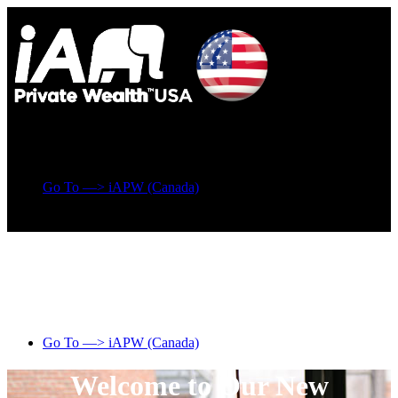
Go To —> iAPW (Canada)
Go To —> iAPW (Canada)
Welcome to Our New