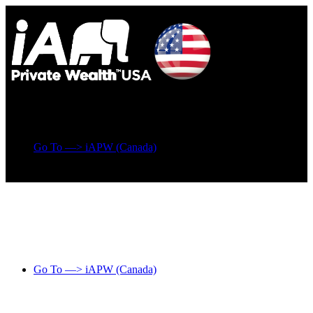
Go To —> iAPW (Canada)
Go To —> iAPW (Canada)