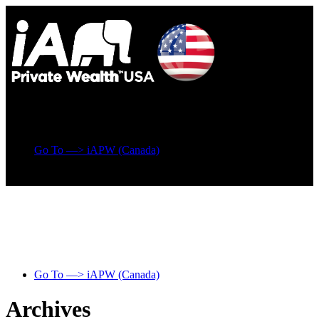
Go To —> iAPW (Canada)
Go To —> iAPW (Canada)
Archives